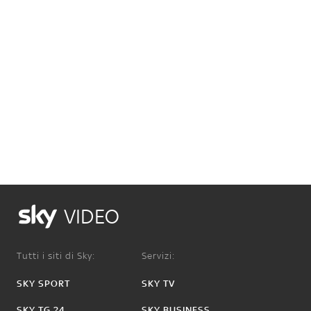
VIDEO
Tutti i siti di Sky:
Servizi:
SKY SPORT
SKY TV
SKY TG 24
SKY BUSINESS