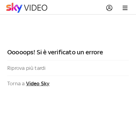
Ooooops! Si è verificato un errore
Riprova più tardi
Torna a
Video Sky