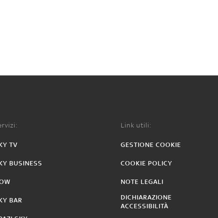
rvizi:
Link utili:
KY TV
GESTIONE COOKIE
KY BUSINESS
COOKIE POLICY
OW
NOTE LEGALI
DICHIARAZIONE
KY BAR
ACCESSIBILITÀ