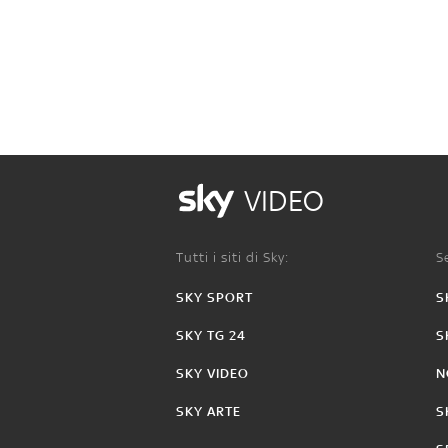
VIDEO
Tutti i siti di Sky:
Se
SKY SPORT
S
SKY TG 24
S
SKY VIDEO
N
SKY ARTE
S