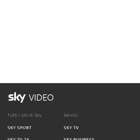
VIDEO
Tutti i siti di Sky:
Servizi:
SKY SPORT
SKY TV
SKY TG 24
SKY BUSINESS