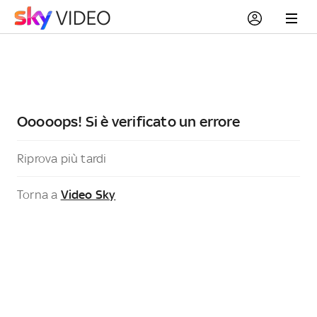
Ooooops! Si è verificato un errore
Riprova più tardi
Torna a
Video Sky