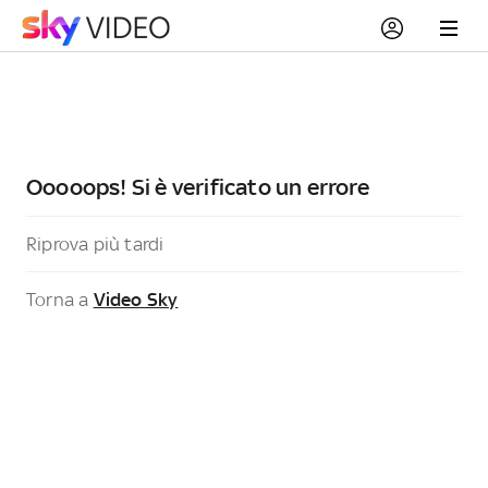
Ooooops! Si è verificato un errore
Riprova più tardi
Torna a
Video Sky