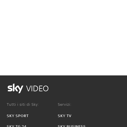
VIDEO
Tutti i siti di Sky:
Servizi:
SKY SPORT
SKY TV
SKY TG 24
SKY BUSINESS