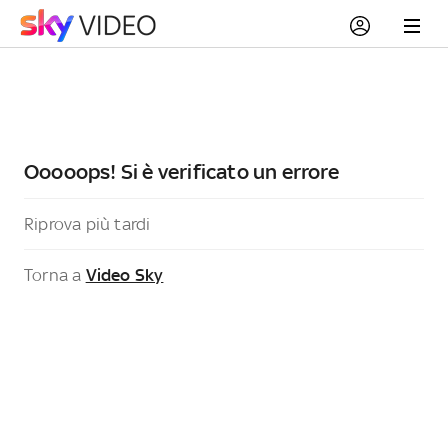
Ooooops! Si è verificato un errore
Riprova più tardi
Torna a
Video Sky