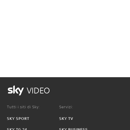
VIDEO
Tutti i siti di Sky:
Servizi:
SKY SPORT
SKY TV
SKY TG 24
SKY BUSINESS