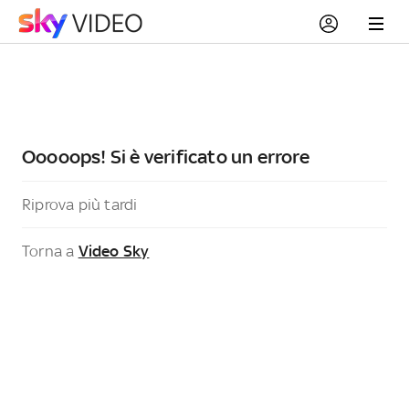
Ooooops! Si è verificato un errore
Riprova più tardi
Torna a
Video Sky