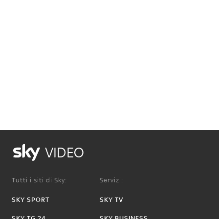
VIDEO
Tutti i siti di Sky:
Servizi:
SKY SPORT
SKY TV
SKY TG 24
SKY BUSINESS