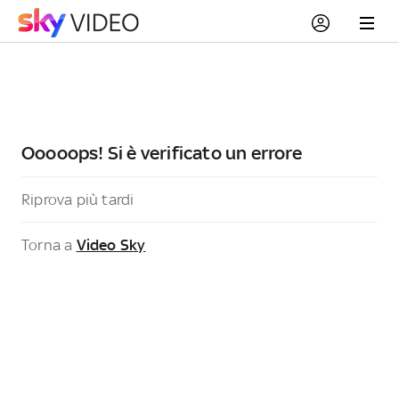
Ooooops! Si è verificato un errore
Riprova più tardi
Torna a
Video Sky