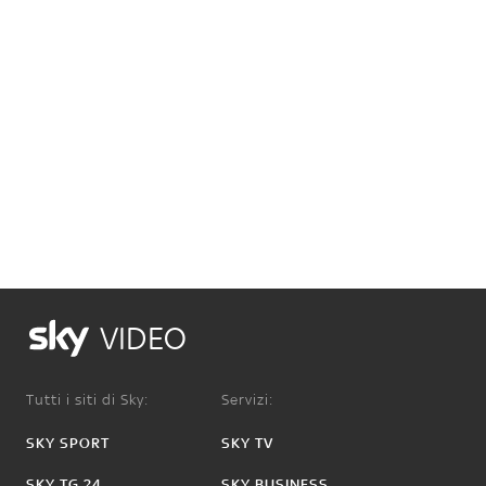
VIDEO
Tutti i siti di Sky:
Servizi:
SKY SPORT
SKY TV
SKY TG 24
SKY BUSINESS