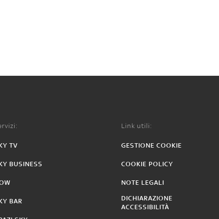
rvizi:
Link utili:
KY TV
GESTIONE COOKIE
KY BUSINESS
COOKIE POLICY
OW
NOTE LEGALI
DICHIARAZIONE
KY BAR
ACCESSIBILITÀ