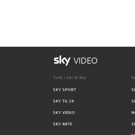
VIDEO
Tutti i siti di Sky:
Se
SKY SPORT
S
SKY TG 24
S
SKY VIDEO
N
SKY ARTE
S