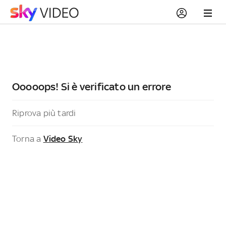
Ooooops! Si è verificato un errore
Riprova più tardi
Torna a
Video Sky