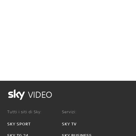
VIDEO
Tutti i siti di Sky:
Servizi:
SKY SPORT
SKY TV
SKY TG 24
SKY BUSINESS