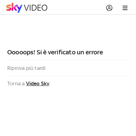
Ooooops! Si è verificato un errore
Riprova più tardi
Torna a
Video Sky