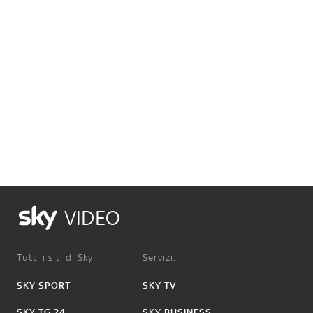
VIDEO
Tutti i siti di Sky:
Servizi:
SKY SPORT
SKY TV
SKY TG 24
SKY BUSINESS