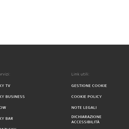
rvizi:
Link utili:
KY TV
GESTIONE COOKIE
KY BUSINESS
COOKIE POLICY
OW
NOTE LEGALI
DICHIARAZIONE
KY BAR
ACCESSIBILITÀ