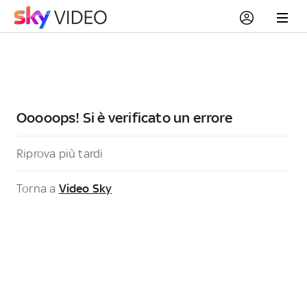
Ooooops! Si è verificato un errore
Riprova più tardi
Torna a
Video Sky