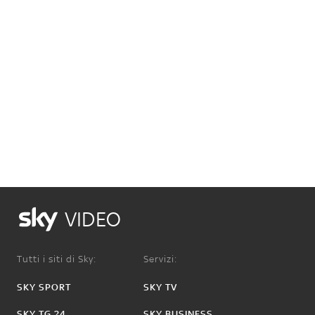
VIDEO
Tutti i siti di Sky:
Servizi:
SKY SPORT
SKY TV
SKY TG 24
SKY BUSINESS