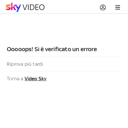
Ooooops! Si è verificato un errore
Riprova più tardi
Torna a
Video Sky