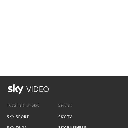
VIDEO
Tutti i siti di Sky:
Servizi:
SKY SPORT
SKY TV
SKY TG 24
SKY BUSINESS