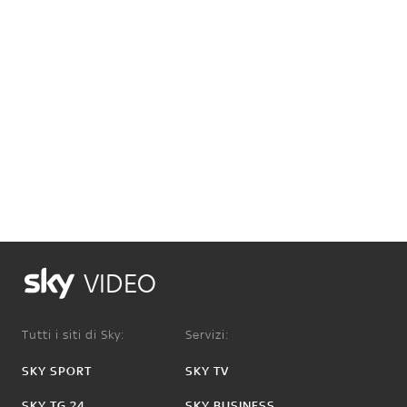
VIDEO
Tutti i siti di Sky:
Servizi:
SKY SPORT
SKY TV
SKY TG 24
SKY BUSINESS