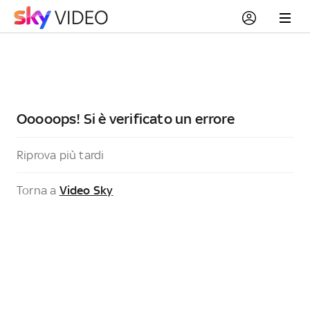
Ooooops! Si è verificato un errore
Riprova più tardi
Torna a
Video Sky