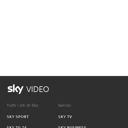
VIDEO
Tutti i siti di Sky:
Servizi:
SKY SPORT
SKY TV
SKY TG 24
SKY BUSINESS