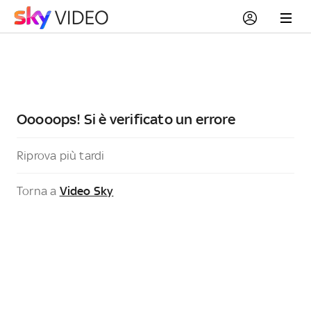
Ooooops! Si è verificato un errore
Riprova più tardi
Torna a
Video Sky