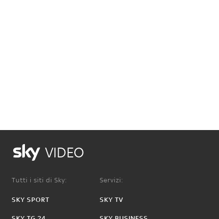
VIDEO
Tutti i siti di Sky:
Servizi:
SKY SPORT
SKY TV
SKY TG 24
SKY BUSINESS