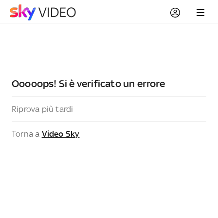
Ooooops! Si è verificato un errore
Riprova più tardi
Torna a
Video Sky