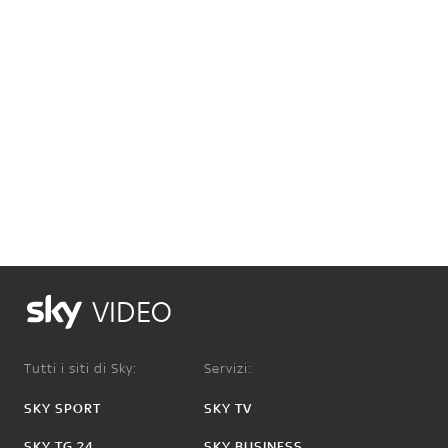
VIDEO
Tutti i siti di Sky:
Servizi:
SKY SPORT
SKY TV
SKY TG 24
SKY BUSINESS