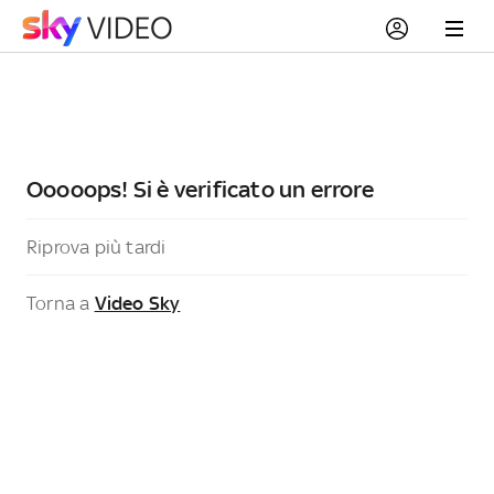
Ooooops! Si è verificato un errore
Riprova più tardi
Torna a
Video Sky