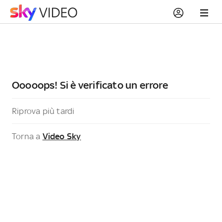
Ooooops! Si è verificato un errore
Riprova più tardi
Torna a
Video Sky