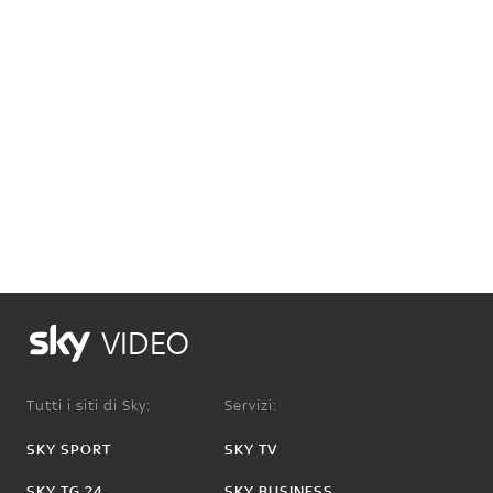
VIDEO
Tutti i siti di Sky:
Servizi:
SKY SPORT
SKY TV
SKY TG 24
SKY BUSINESS