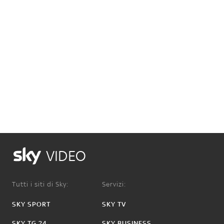
VIDEO
Tutti i siti di Sky:
Servizi:
SKY SPORT
SKY TV
SKY TG 24
SKY BUSINESS