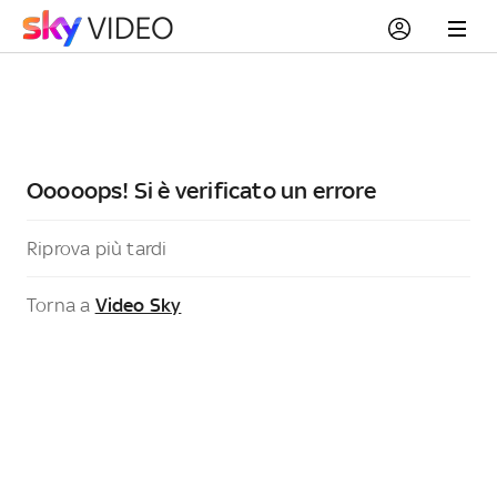
Ooooops! Si è verificato un errore
Riprova più tardi
Torna a
Video Sky