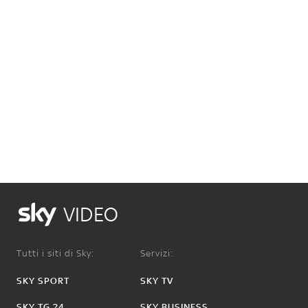
VIDEO
Tutti i siti di Sky:
Servizi:
SKY SPORT
SKY TV
SKY TG 24
SKY BUSINESS