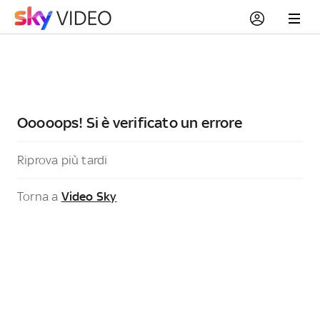
Ooooops! Si è verificato un errore
Riprova più tardi
Torna a
Video Sky