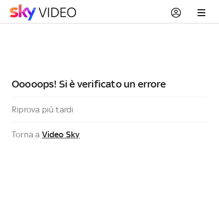
Ooooops! Si è verificato un errore
Riprova più tardi
Torna a
Video Sky