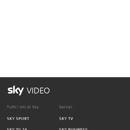
VIDEO
Tutti i siti di Sky:
Servizi:
SKY SPORT
SKY TV
SKY TG 24
SKY BUSINESS