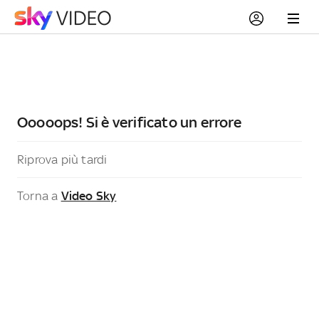
Ooooops! Si è verificato un errore
Riprova più tardi
Torna a
Video Sky