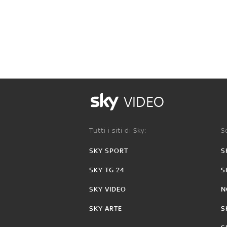
VIDEO
Tutti i siti di Sky:
Se
SKY SPORT
S
SKY TG 24
S
SKY VIDEO
N
SKY ARTE
S