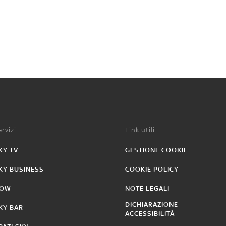
rvizi:
Link utili:
KY TV
GESTIONE COOKIE
KY BUSINESS
COOKIE POLICY
OW
NOTE LEGALI
DICHIARAZIONE
KY BAR
ACCESSIBILITÀ