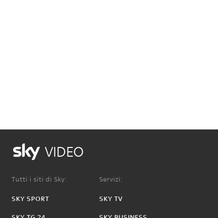
VIDEO
Tutti i siti di Sky:
Servizi:
SKY SPORT
SKY TV
SKY TG 24
SKY BUSINESS