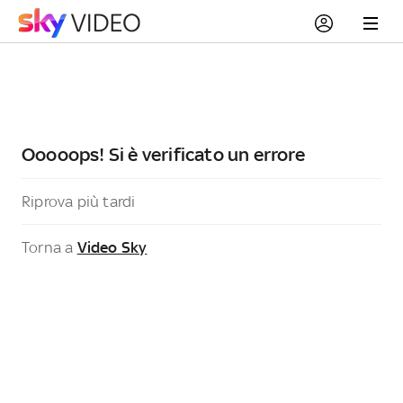
Ooooops! Si è verificato un errore
Riprova più tardi
Torna a
Video Sky