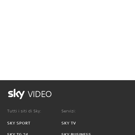
VIDEO
Tutti i siti di Sky:
Servizi:
SKY SPORT
SKY TV
SKY TG 24
SKY BUSINESS