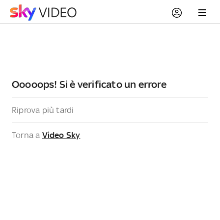
Ooooops! Si è verificato un errore
Riprova più tardi
Torna a
Video Sky