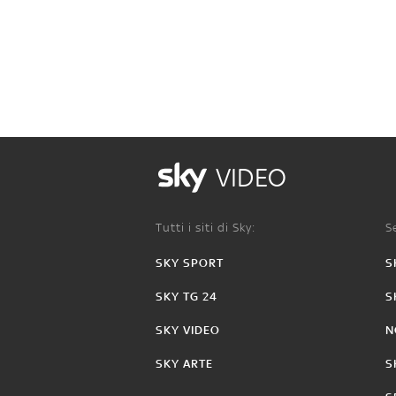
VIDEO
Tutti i siti di Sky:
Se
SKY SPORT
S
SKY TG 24
S
SKY VIDEO
N
SKY ARTE
S