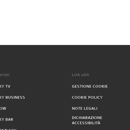
rvizi:
Link utili:
KY TV
GESTIONE COOKIE
KY BUSINESS
COOKIE POLICY
OW
NOTE LEGALI
DICHIARAZIONE
KY BAR
ACCESSIBILITÀ