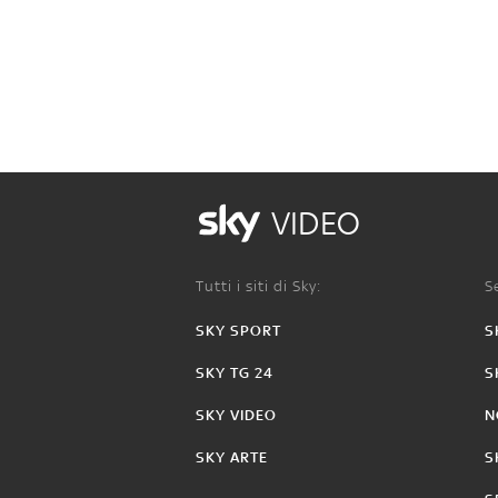
VIDEO
Tutti i siti di Sky:
Se
SKY SPORT
S
SKY TG 24
S
SKY VIDEO
N
SKY ARTE
S