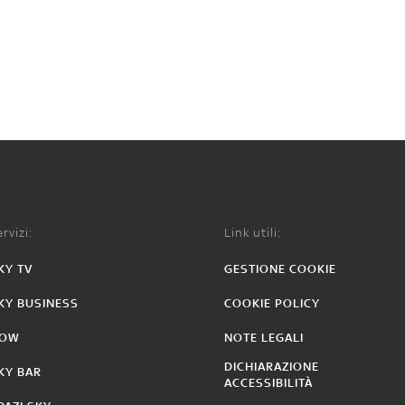
rvizi:
Link utili:
KY TV
GESTIONE COOKIE
KY BUSINESS
COOKIE POLICY
OW
NOTE LEGALI
DICHIARAZIONE
KY BAR
ACCESSIBILITÀ