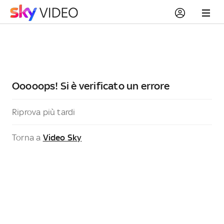
Ooooops! Si è verificato un errore
Riprova più tardi
Torna a
Video Sky