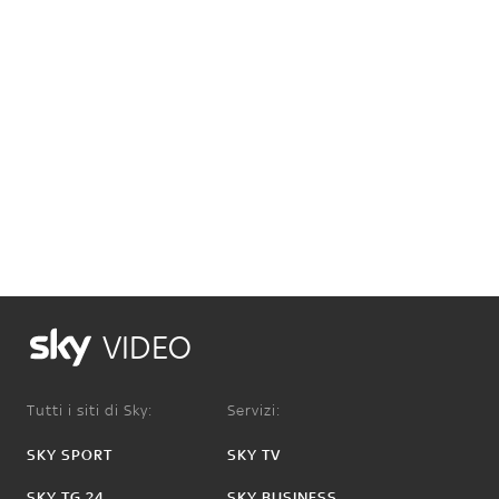
VIDEO
Tutti i siti di Sky:
Servizi:
SKY SPORT
SKY TV
SKY TG 24
SKY BUSINESS