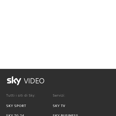
VIDEO
Tutti i siti di Sky:
Servizi:
SKY SPORT
SKY TV
SKY TG 24
SKY BUSINESS