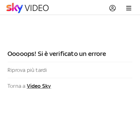
Ooooops! Si è verificato un errore
Riprova più tardi
Torna a
Video Sky