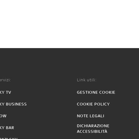
rvizi:
Link utili:
KY TV
GESTIONE COOKIE
KY BUSINESS
COOKIE POLICY
OW
NOTE LEGALI
DICHIARAZIONE
KY BAR
ACCESSIBILITÀ