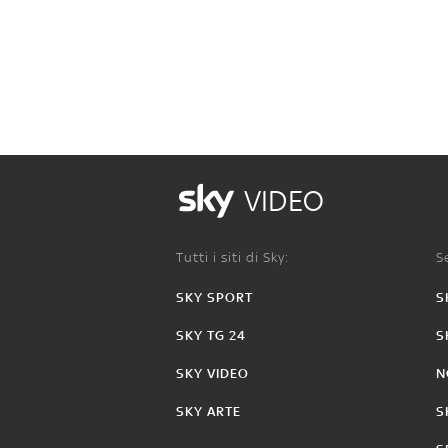
VIDEO
Tutti i siti di Sky:
Se
SKY SPORT
S
SKY TG 24
S
SKY VIDEO
N
SKY ARTE
S