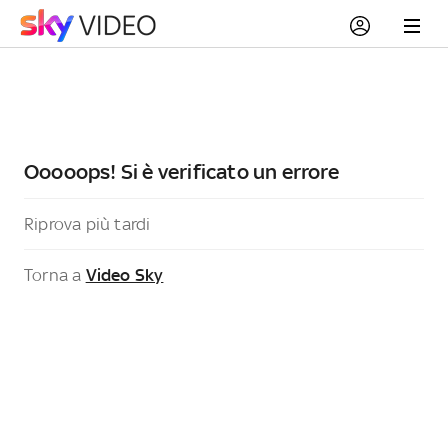
Ooooops! Si è verificato un errore
Riprova più tardi
Torna a
Video Sky