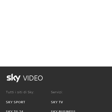
VIDEO
Tutti i siti di Sky:
Servizi:
SKY SPORT
SKY TV
SKY TG 24
SKY BUSINESS