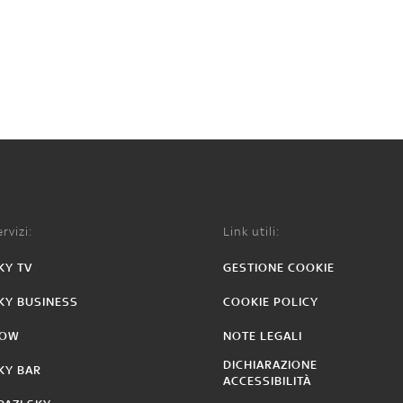
rvizi:
Link utili:
KY TV
GESTIONE COOKIE
KY BUSINESS
COOKIE POLICY
OW
NOTE LEGALI
DICHIARAZIONE
KY BAR
ACCESSIBILITÀ