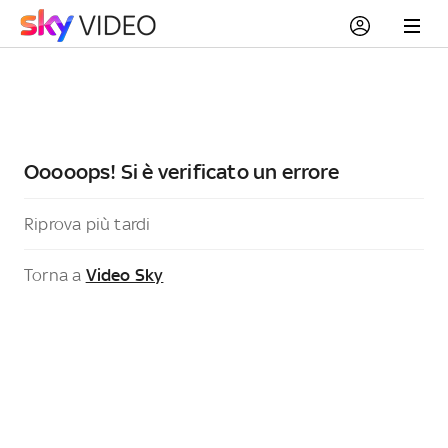
Ooooops! Si è verificato un errore
Riprova più tardi
Torna a
Video Sky