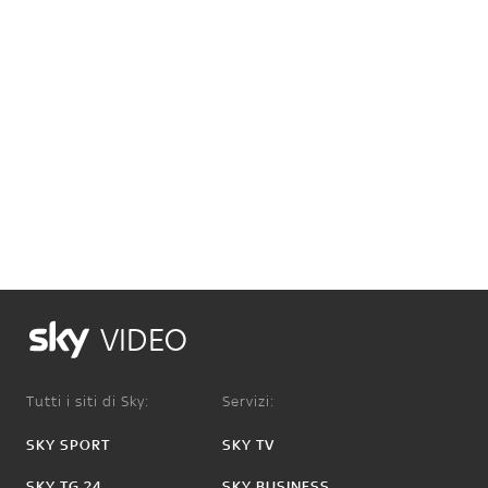
VIDEO
Tutti i siti di Sky:
Servizi:
SKY SPORT
SKY TV
SKY TG 24
SKY BUSINESS