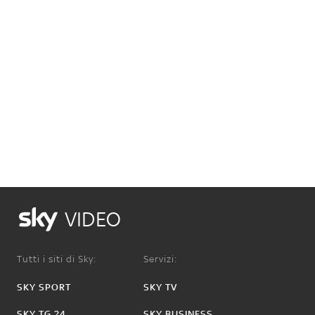
VIDEO
Tutti i siti di Sky:
Servizi:
SKY SPORT
SKY TV
SKY TG 24
SKY BUSINESS