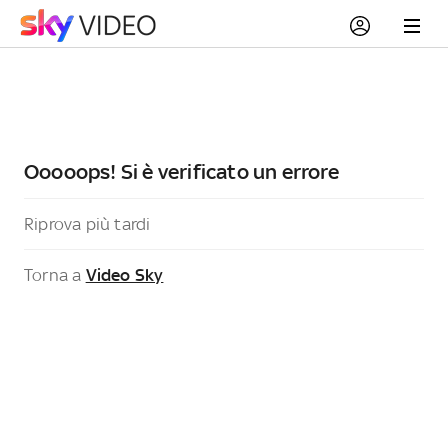
Ooooops! Si è verificato un errore
Riprova più tardi
Torna a
Video Sky