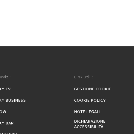
rvizi:
Link utili:
KY TV
GESTIONE COOKIE
KY BUSINESS
COOKIE POLICY
OW
NOTE LEGALI
DICHIARAZIONE
KY BAR
ACCESSIBILITÀ