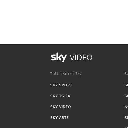
VIDEO
Tutti i siti di Sky:
Se
SKY SPORT
S
SKY TG 24
S
SKY VIDEO
N
SKY ARTE
S