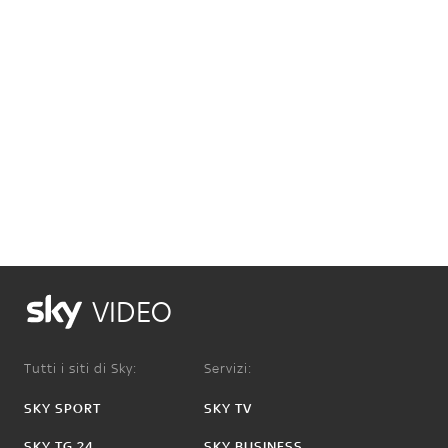
VIDEO
Tutti i siti di Sky:
Servizi:
SKY SPORT
SKY TV
SKY TG 24
SKY BUSINESS