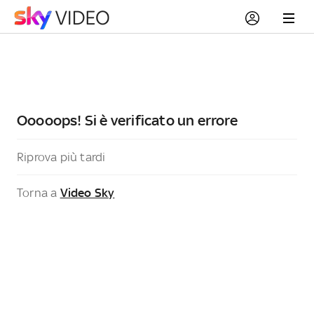
Ooooops! Si è verificato un errore
Riprova più tardi
Torna a
Video Sky