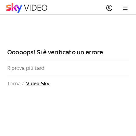
Ooooops! Si è verificato un errore
Riprova più tardi
Torna a
Video Sky