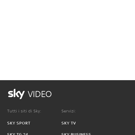
VIDEO
Tutti i siti di Sky:
Servizi:
SKY SPORT
SKY TV
SKY TG 24
SKY BUSINESS