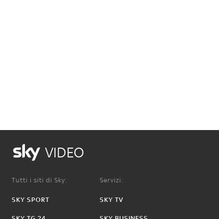
VIDEO
Tutti i siti di Sky:
Servizi:
SKY SPORT
SKY TV
SKY TG 24
SKY BUSINESS