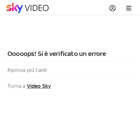
Ooooops! Si è verificato un errore
Riprova più tardi
Torna a
Video Sky