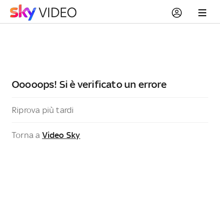
Ooooops! Si è verificato un errore
Riprova più tardi
Torna a
Video Sky