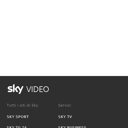
VIDEO
Tutti i siti di Sky:
Servizi:
SKY SPORT
SKY TV
SKY TG 24
SKY BUSINESS