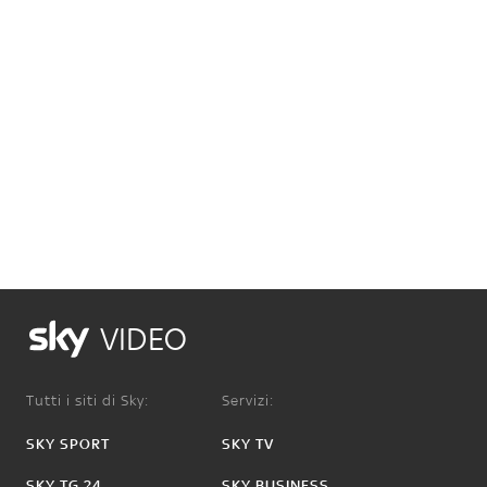
VIDEO
Tutti i siti di Sky:
Servizi:
SKY SPORT
SKY TV
SKY TG 24
SKY BUSINESS