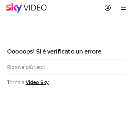
Ooooops! Si è verificato un errore
Riprova più tardi
Torna a
Video Sky