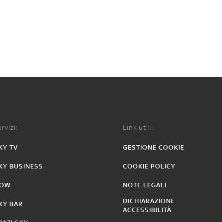
rvizi:
Link utili:
KY TV
GESTIONE COOKIE
KY BUSINESS
COOKIE POLICY
OW
NOTE LEGALI
DICHIARAZIONE
KY BAR
ACCESSIBILITÀ