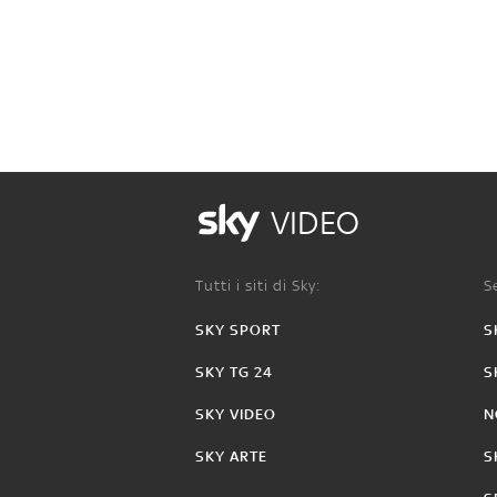
VIDEO
Tutti i siti di Sky:
Se
SKY SPORT
S
SKY TG 24
S
SKY VIDEO
N
SKY ARTE
S