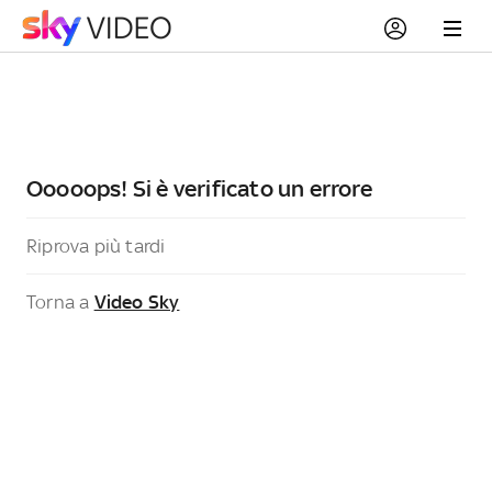
Ooooops! Si è verificato un errore
Riprova più tardi
Torna a
Video Sky