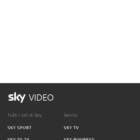
VIDEO
Tutti i siti di Sky:
Servizi:
SKY SPORT
SKY TV
SKY TG 24
SKY BUSINESS