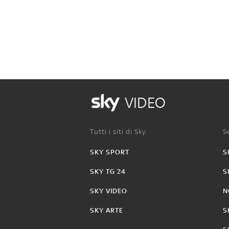
VIDEO
Tutti i siti di Sky:
Se
SKY SPORT
S
SKY TG 24
S
SKY VIDEO
N
SKY ARTE
S