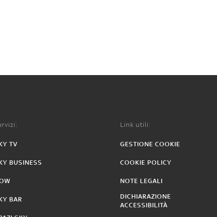
rvizi:
Link utili:
KY TV
GESTIONE COOKIE
KY BUSINESS
COOKIE POLICY
OW
NOTE LEGALI
DICHIARAZIONE
KY BAR
ACCESSIBILITÀ