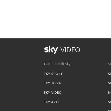
VIDEO
Tutti i siti di Sky:
Se
SKY SPORT
S
SKY TG 24
S
SKY VIDEO
N
SKY ARTE
S