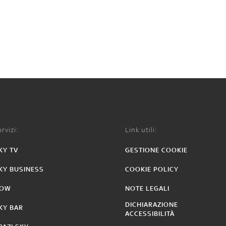
rvizi:
Link utili:
KY TV
GESTIONE COOKIE
KY BUSINESS
COOKIE POLICY
OW
NOTE LEGALI
DICHIARAZIONE
KY BAR
ACCESSIBILITÀ