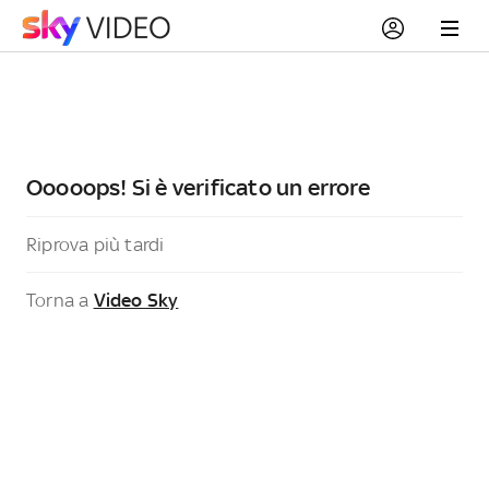
Ooooops! Si è verificato un errore
Riprova più tardi
Torna a
Video Sky