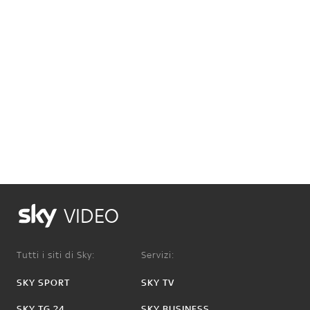
VIDEO
Tutti i siti di Sky:
Servizi:
SKY SPORT
SKY TV
SKY TG 24
SKY BUSINESS