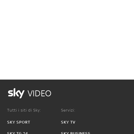
VIDEO
Tutti i siti di Sky:
Servizi:
SKY SPORT
SKY TV
SKY TG 24
SKY BUSINESS