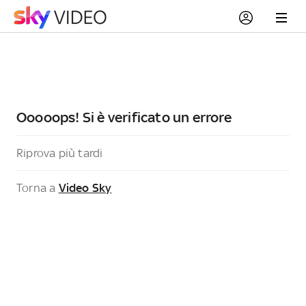
Ooooops! Si è verificato un errore
Riprova più tardi
Torna a
Video Sky