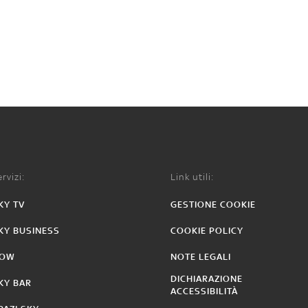
rvizi:
Link utili:
KY TV
GESTIONE COOKIE
KY BUSINESS
COOKIE POLICY
OW
NOTE LEGALI
DICHIARAZIONE
KY BAR
ACCESSIBILITÀ