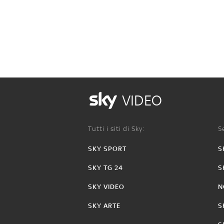
VIDEO
Tutti i siti di Sky:
Se
SKY SPORT
S
SKY TG 24
S
SKY VIDEO
N
SKY ARTE
S