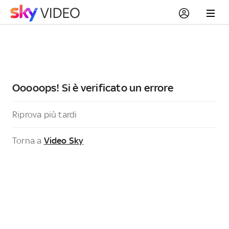
Ooooops! Si è verificato un errore
Riprova più tardi
Torna a
Video Sky