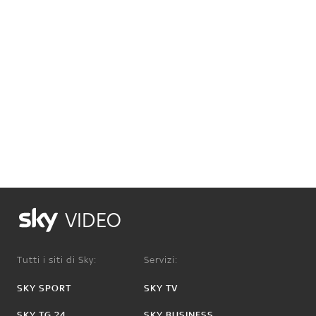
VIDEO
Tutti i siti di Sky:
Servizi:
SKY SPORT
SKY TV
SKY TG 24
SKY BUSINESS