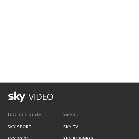
VIDEO
Tutti i siti di Sky:
Servizi:
SKY SPORT
SKY TV
SKY TG 24
SKY BUSINESS