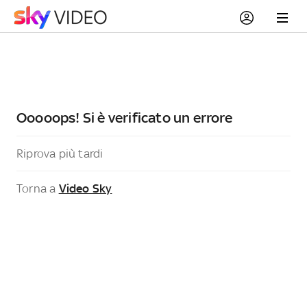
Ooooops! Si è verificato un errore
Riprova più tardi
Torna a
Video Sky