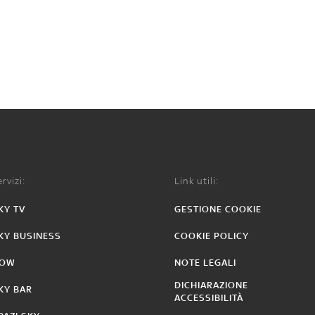
rvizi:
Link utili:
KY TV
GESTIONE COOKIE
KY BUSINESS
COOKIE POLICY
OW
NOTE LEGALI
DICHIARAZIONE
KY BAR
ACCESSIBILITÀ