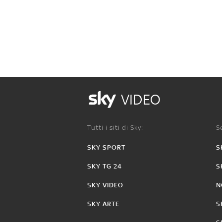
VIDEO
Tutti i siti di Sky:
Se
SKY SPORT
S
SKY TG 24
S
SKY VIDEO
N
SKY ARTE
S